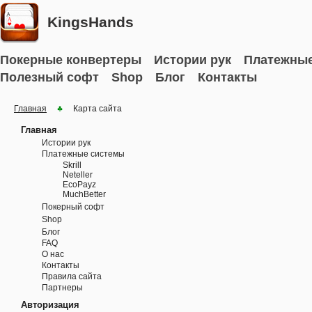
KingsHands
Покерные конвертеры
Истории рук
Платежные
Полезный софт
Shop
Блог
Контакты
Главная
Карта сайта
Главная
Истории рук
Платежные системы
Skrill
Neteller
EcoPayz
MuchBetter
Покерный софт
Shop
Блог
FAQ
О нас
Контакты
Правила сайта
Партнеры
Авторизация